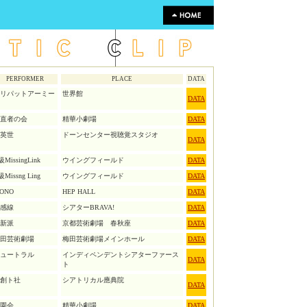
PERFORMER
PLACE
DATA
リパットアーミー
世界館
DATA
直者の会
精華小劇場
DATA
英世
ドーンセンター視聴覚スタジオ
DATA
級MissingLink
ウイングフィールド
DATA
級Missng Ling
ウイングフィールド
DATA
ONO
HEP HALL
DATA
感線
シアターBRAVA!
DATA
新派
京都芸術劇場 春秋座
DATA
田芸術劇場
梅田芸術劇場メインホール
DATA
ュートラル
インディペンデントシアターファース
DATA
ト
創ト社
シアトリカル應典院
DATA
園会
精華小劇場
DATA