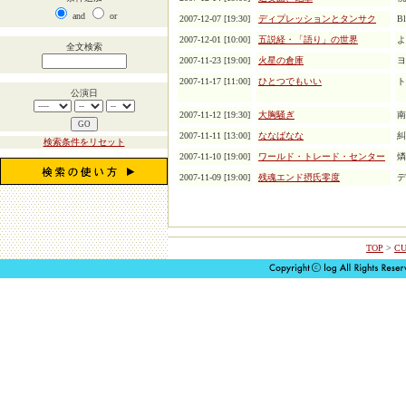
and
or
2007-12-07 [19:30]
ディプレッションとタンサク
Bl
2007-12-01 [10:00]
五説経・「語り」の世界
よ
全文検索
2007-11-23 [19:00]
火星の倉庫
ヨ
2007-11-17 [11:00]
ひとつでもいい
ト
公演日
2007-11-12 [19:30]
大胸騒ぎ
南
2007-11-11 [13:00]
ななばなな
糾
検索条件をリセット
2007-11-10 [19:00]
ワールド・トレード・センター
燐
2007-11-09 [19:00]
残魂エンド摂氏零度
デ
TOP
>
CU