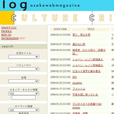
WHAT'S CCC
DATE/TIME
TITLE
PROFILE
HOW TO
2008-03-14 [19:00]
罪と、罪なき罪
リ
INFORMATION
NEW
II
2008-03-07 [19:00]
届かない所
正
2008-03-04 [14:00]
林英世 ひとり語り「恋愛小
林
公演タイトル
説」
2008-02-24 [19:00]
ショーン・レノン対地底人
A
パフォーマー
2008-02-24 [15:00]
ショーン・レノン対地底人
A
2008-02-23 [19:30]
なるべく派手な服を着る
M
2008-02-19 [12:30]
IZO
新
会場
2008-02-02 [19:00]
nostalgia
維
2008-01-27 [15:00]
ファントム
梅
スタッフ・キャスト情報
2008-01-26 [19:00]
宇宙を隠し持っている
ニ
2008-01-25 [15:00]
ラジオスターの悲劇〜3rd
劇
キーワード検索
session
条件追加
2007-12-14 [19:00]
追奏曲、砲撃
桃