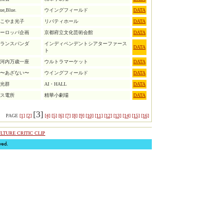
ue,Blue.
ウイングフィールド
DATA
こやま光子
リバティホール
DATA
ーロッパ企画
京都府立文化芸術会館
DATA
ランスパンダ
インディペンデントシアターファース
DATA
ト
河内万歳一座
ウルトラマーケット
DATA
〜あざない〜
ウイングフィールド
DATA
光群
AI・HALL
DATA
ス電所
精華小劇場
DATA
[3]
PAGE
[1]
[2]
[4]
[5]
[6]
[7]
[8]
[9]
[10]
[11]
[12]
[13]
[14]
[15]
[16]
LTURE CRITIC CLIP