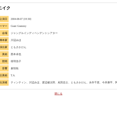
ニイク
公演日
2004-08-07 [19:30]
ーマー
Giant Grammy
会場
ジャングルインディペンデントシアター
脚本家
川辺みほ
演出家
ともさかけん
美術
西本卓也
照明
得羽浩子
音響
倉恒拓
伝美術
T.A.
出演者
ティンティン、川辺みほ、渡辺健太郎、嶌田忠士、ともさかけん、永作千恵、今井康平、
閉じる