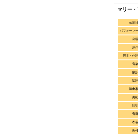
マリー・
公演
パフォーマ
会
原
脚本・作
音
翻
訳
演出
美
照
音
衣
振