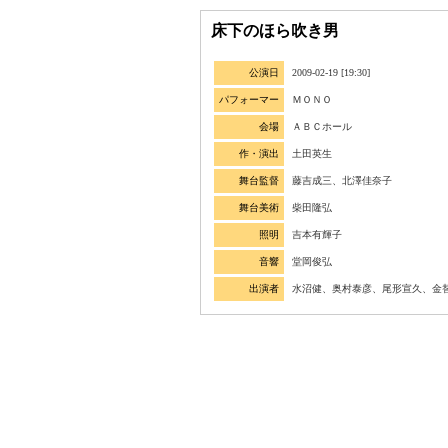
床下のほら吹き男
公演日
2009-02-19 [19:30]
パフォーマー
ＭＯＮＯ
会場
ＡＢＣホール
作・演出
土田英生
舞台監督
藤吉成三、北澤佳奈子
舞台美術
柴田隆弘
照明
吉本有輝子
音響
堂岡俊弘
出演者
水沼健、奥村泰彦、尾形宣久、金