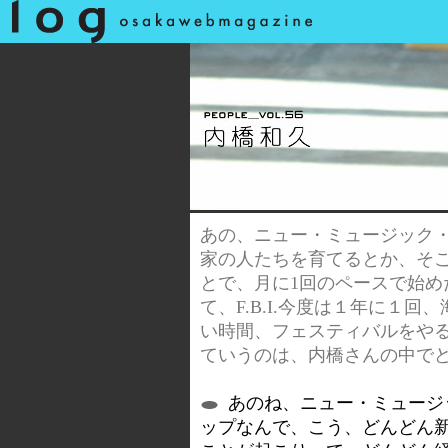
あの、ニュー・ミュージック
家の人たちを育てるとか、そ
とで、月に1回のペースで始
て、F.B.I.今度は１年に１
い時間、フェスティバルをや
ていうのは、内橋さんの中で
あのね、ニュー・ミュージ
ップなんで、こう、どんどん