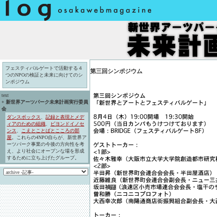
フェスティバルゲートで活動する４
第三回シンポジウム
つのNPOの検証と未来に向けてのシ
ンポジウム
text
+
新世界アーツパーク未来計画実行委員
会
ダンスボックス
、
記録と表現とメデ
ィアのための組織
、
ビヨンドイノセ
ンス
、
こえとことばとこころの部
屋
。これらの4NPO自らが、新世界ア
ーツパーク事業の今後の方向性を考
え、より社会にオープンな場を形成
するために立ち上げたグループ。