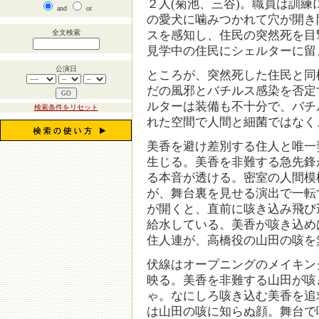
２人(菊池、三谷)。職員は訓
and
or
の愛犬に噛みつかれて穴が開き
全文検索
スを感知し、住民の突然死を目
見学中の住民にシェルターに留
公演日
ところが、突然死した住民と同
だの風邪とバチルス感染を否定
ルターは装備も不十分で、バチ
検索条件をリセット
れた空間で人間と細菌ではなく
美香を避け差別する住人と唯一
生じる。美香を非難する急先鋒
る本音が透ける。密室の人間模
が、舞台裏を見せる演出で一転
が開くと、直前に咳き込み飛び
給水している。美香が咳き込め
住人連が、高橋役の山田の咳を
伏線はオープニングのメイキン
映る。美香を非難する山田が咳
ゃ。なにしろ咳き込む美香を追
は山田の咳に知らぬ顔。舞台で