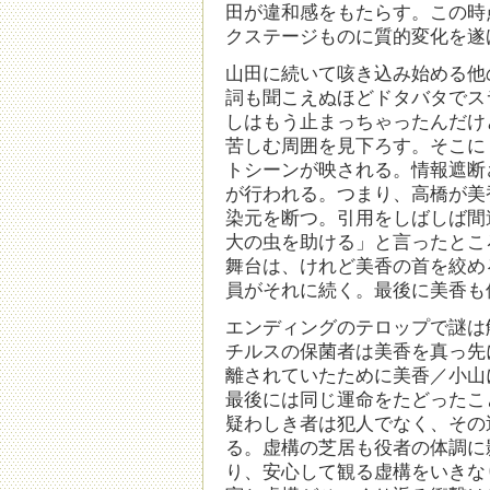
田が違和感をもたらす。この時
クステージものに質的変化を遂
山田に続いて咳き込み始める他
詞も聞こえぬほどドタバタでス
しはもう止まっちゃったんだけ
苦しむ周囲を見下ろす。そこに
トシーンが映される。情報遮断
が行われる。つまり、高橋が美
染元を断つ。引用をしばしば間
大の虫を助ける」と言ったとこ
舞台は、けれど美香の首を絞め
員がそれに続く。最後に美香も
エンディングのテロップで謎は
チルスの保菌者は美香を真っ先
離されていたために美香／小山
最後には同じ運命をたどったこ
疑わしき者は犯人でなく、その
る。虚構の芝居も役者の体調に
り、安心して観る虚構をいきな