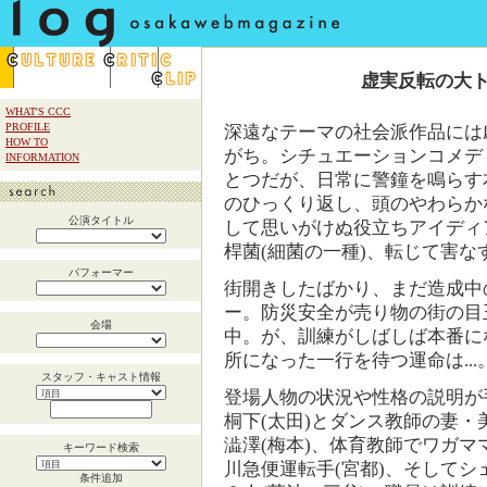
虚実反転の大
WHAT'S CCC
PROFILE
深遠なテーマの社会派作品には
HOW TO
がち。シチュエーションコメデ
INFORMATION
とつだが、日常に警鐘を鳴らす
のひっくり返し、頭のやわらか
公演タイトル
して思いがけぬ役立ちアイディ
桿菌(細菌の一種)、転じて害な
パフォーマー
街開きしたばかり、まだ造成中
ー。防災安全が売り物の街の目
会場
中。が、訓練がしばしば本番に
所になった一行を待つ運命は...
スタッフ・キャスト情報
登場人物の状況や性格の説明が
桐下(太田)とダンス教師の妻・
澁澤(梅本)、体育教師でワガマ
キーワード検索
川急便運転手(宮都)、そして
条件追加