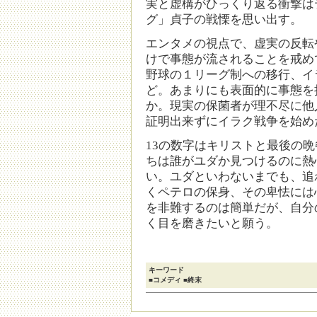
実と虚構がひっくり返る衝撃は
グ」貞子の戦慄を思い出す。
エンタメの視点で、虚実の反転
けで事態が流されることを戒め
野球の１リーグ制への移行、イ
ど。あまりにも表面的に事態を
か。現実の保菌者が理不尽に他
証明出来ずにイラク戦争を始め
13の数字はキリストと最後の
ちは誰がユダか見つけるのに熱
い。ユダといわないまでも、追
くペテロの保身、その卑怯には
を非難するのは簡単だが、自分
く目を磨きたいと願う。
キーワード
■コメディ ■終末