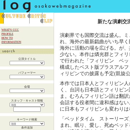
新たな演劇交
WHAT'S CCC
PROFILE
演劇界でも国際交流は盛ん。ミ
HOW TO
れ、海外の最新戯曲がいち早く
INFORMATION
海外に活動の場を広げる。が、
少ない。本作は燐光群とフィリ
公演タイトル
で行われた「フィリピン ベッ
構成したベスト版プラスアルフ
ィリピンでの披露も予定(凱旋公
パフォーマー
本作では日本人とフィリピン人
会場
く、台詞も日本語とフィリピン
ま。むろんフィリピン語は翻訳
スタッフ・キャスト情報
会話する役者間に違和感はない
に日本もフィリピンも変わりは
「ベッドタイム ストーリーズ
キーワード検索
まれ、眠り、愛し、死ぬベッド
条件追加