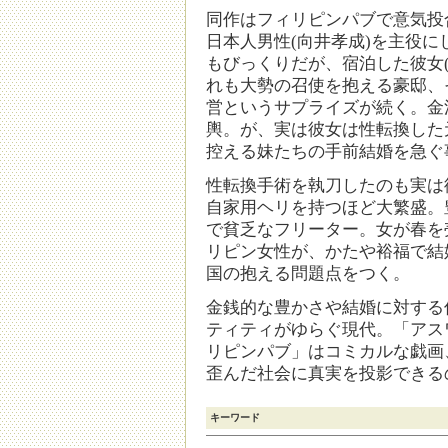
同作はフィリピンパブで意気投
日本人男性(向井孝成)を主役
もびっくりだが、宿泊した彼女
れも大勢の召使を抱える豪邸、
営というサプライズが続く。金
輿。が、実は彼女は性転換した
控える妹たちの手前結婚を急ぐ
性転換手術を執刀したのも実は
自家用ヘリを持つほど大繁盛。
で貧乏なフリーター。女が春を
リピン女性が、かたや裕福で結
国の抱える問題点をつく。
金銭的な豊かさや結婚に対する
ティティがゆらぐ現代。「アス
リピンパブ」はコミカルな戯画
歪んだ社会に真実を投影できる
キーワード