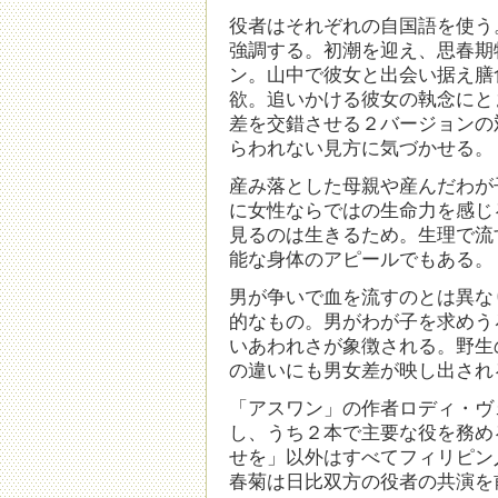
役者はそれぞれの自国語を使う
強調する。初潮を迎え、思春期
ン。山中で彼女と出会い据え膳
欲。追いかける彼女の執念にと
差を交錯させる２バージョンの
らわれない見方に気づかせる。
産み落とした母親や産んだわが
に女性ならではの生命力を感じ
見るのは生きるため。生理で流
能な身体のアピールでもある。
男が争いで血を流すのとは異な
的なもの。男がわが子を求めう
いあわれさが象徴される。野生
の違いにも男女差が映し出され
「アスワン」の作者ロディ・ヴ
し、うち２本で主要な役を務め
せを」以外はすべてフィリピン
春菊は日比双方の役者の共演を