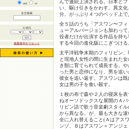
んで連続上演される。日本とフ
and
or
い、駆け引きをかわす。異文化
全文検索
分。がっぷり４つのベッド上で
全５話のうち「アスワン〜フィ
公演日
ューアルバージョンも加わって
役者だけが出演する作品を持ち
する今回の進化版にこぎつける
検索条件をリセット
太平洋戦争末期のフィリピン、
と現地人女性の間に生まれた女
き獣に育てられて成長する。や
った男と恋仲になり、男を追い
彼女を追い返す。アスワンは既
女は男の子を食い殺す。
１枚の布で森や２人の寝床を表
ねオーソドックスな展開のＡバ
リピン語で歌う音楽劇スタイル
から異なる。が、最も大きな違
全に入れ替えること(Ａはアス
ンゾ、Ｂはアスワン＝アンジェ