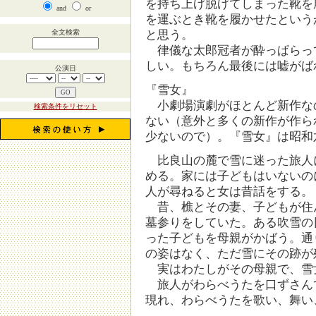
を持ち上げ脱げてしまった靴を
and
or
を運ぶとき靴を履かせたという
全文検索
と思う。
律儀な太郎冠者が酔っぱらっ
しい。もちろん最後には嘘がば
公演日
『雪女』
小劇場演劇がほとんど新作な
検索条件をリセット
ない（意外と多くの新作が作ら
少ないので）。『雪女』は昭和
比良山の麓で雪に迷った旅人
める。家には子どもはいないの
人が尋ねると女は昔話をする。
昔、樵とその妻、子どもが住
墓参りをしていた。ある吹雪の
った子どもを母親がかばう。通
の姿はなく、ただ雪にその跡が
実はわたしがその母親で、雪
旅人がわらべうたを口ずさん
現れ、わらべうたを歌い、舞い