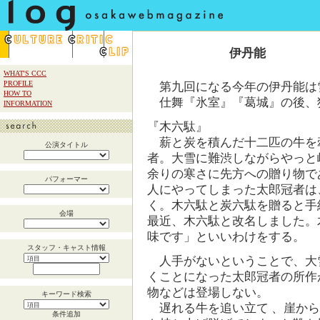
伊丹能
WHAT'S CCC
PROFILE
第九回になる今年の伊丹能は
HOW TO
仕舞『氷室』『葛城』の後、
INFORMATION
『木六駄』
薪と炭を積んだ十二匹の牛を
公演タイトル
者。大雪に難渋しながらやっと
余りの寒さに先方への贈り物で
パフォーマー
人にやってしまった太郎冠者は
く。木六駄と炭六駄を贈ると手
会場
最近、木六駄と改名しました。
味です」といいわけをする。
スタッフ・キャスト情報
人手がないということで、大
くことになった太郎冠者の所作
物などは登場しない。
キーワード検索
遅れる牛を追い立て 、崖から
条件追加