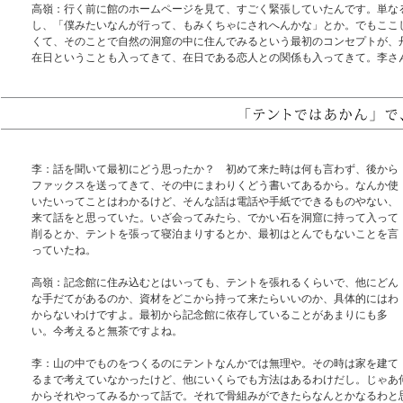
高嶺：行く前に館のホームページを見て、すごく緊張していたんです。単な
し、「僕みたいなんが行って、もみくちゃにされへんかな」とか。でもここ
くて、そのことで自然の洞窟の中に住んでみるという最初のコンセプトが、
在日ということも入ってきて、在日である恋人との関係も入ってきて。李さ
李：話を聞いて最初にどう思ったか？ 初めて来た時は何も言わず、後から
ファックスを送ってきて、その中にまわりくどう書いてあるから。なんか使
いたいってことはわかるけど、そんな話は電話や手紙でできるものやない、
来て話をと思っていた。いざ会ってみたら、でかい石を洞窟に持って入って
削るとか、テントを張って寝泊まりするとか、最初はとんでもないことを言
っていたね。
高嶺：記念館に住み込むとはいっても、テントを張れるくらいで、他にどん
な手だてがあるのか、資材をどこから持って来たらいいのか、具体的にはわ
からないわけですよ。最初から記念館に依存していることがあまりにも多
い。今考えると無茶ですよね。
李：山の中でものをつくるのにテントなんかでは無理や。その時は家を建て
るまで考えていなかったけど、他にいくらでも方法はあるわけだし。じゃあ
からそれやってみるかって話で。それで骨組みができたらなんとかなるわと