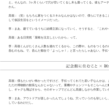
と。そんなの、3ヶ月くらいで穴が空いてくるし木も腐ってくる。彼もアー
かん。
高嶺：（笑）もちろん家をつくるスキルなんかはないので、僕らにできるこ
して仮設生活をというイメージだった。
李：まあ、建てているうちに結構立派になっていく。そうすると、「これや
高嶺：ある日突然「屋根を注文しといたから」って。
李：高嶺くんがたくさん人数を連れてくるから、この際や。ものをつくるの
呑むのもね。で、呑んだ都合で「よっしゃ！」と言ったらしゃあない。手伝
高嶺：僕もたいがい怖かったですけど、手伝ってくれてた若い子なんかは、
ただの博物館の館長なんかじゃないって。重機やチェンソーもそこらへんに
し、ギャグも飛ばすから、そのギャップでどんどん高揚しながら作業してい
李：まあ、アウトドアが楽しかったんでしょうね。穴っていうのも珍しいし
しているわけだし。