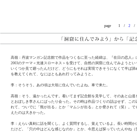
page 1 /
2
高嶺：丹波マンガン記念館で作品をつくるに至った経緯は、『在日の恋人』
2003のテーマ＜光速スローネス＞を受けて、自然の洞窟に住んでみようと
いくつか見て廻ったんだけど、どうにもそれは実現できそうになくて半ば諦
を教えてくれて、なにはともあれ行ってみようと。
李：そうそう。あの頃は大垣に住んでいたよね。車で来た。
高嶺：そう、遠かったんです。着いてまず記念館を見学して、そのあと山道
とおぼしき李さんにばったり会った。その時は作品づくりの話はせず、この
れて、ついでに「熊が出る」とか「マムシが出る」とか脅されて（笑）。で
えたのは大きかった。
李：えらい真剣に話を聞くし、よく質問するし、覚えているよ。長い時間か
たけど。「穴の中はどんな感じなのか」とか、今思えば探っていたんやね（