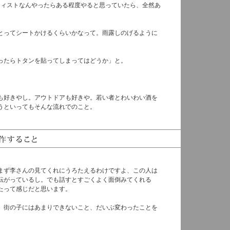
ティストなんやったらある程度やると思っていたら、全然あ
とってシートかけるくらいかなって。雨露しのげるように
ったらトタンを貼ってしまってはどうか」と。
も好きやし。アウトドアも好きや。若い者とわいわい酒を
うといってもそんな流れでのこと。
まず李さんの見てくれにうろたえるわけですよ、この人は
転がっているし。でも話すとすごくよく面倒みてくれる
たって感じだと思います。
、街の子にはあまりできないこと、だいぶ変わったことを