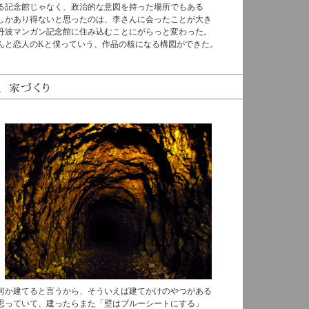
る記念館じゃなく、政治的な意図を持った場所でもある
しかあり得ないと思ったのは、李さんに会ったことが大き
丹波マンガン記念館に住み込むことにがらっと変わった。
んと恋人のKと僕っていう、作品の核になる構図ができた。
何か建てると言うから、そういえば建てかけのやつがある
思っていて、建ったらまた「壁はブルーシートにする」