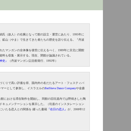
貞鎬氏（故人）の右腕となって館の設立・運営にあたり、1995年に
、鉱山（やま）で生きてきた者たちの歴史を語り伝える。『丹波
たマンガンの全体像を後世に伝えるべく、1989年に京北に開館
資料も収集・展示する。現在、閉館が論議されている。
神史』
（丹波マンガン記念館発行、1992年）
品づくりで高い評価を得、国内外の名だたるアート・フェスティバ
ーマーとして参加し、イスラエルの
BatSheva Dance Company
や金森
。
記念館における滞在制作を開始し、同館の旧坑道内では野焼きした陶
ドキュメンテーションを展示した。（坑道のインスタレーション
にいたる恋人との関係を 綴った書籍
『在日の恋人』
が、2008年12