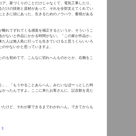
コア。家づくりのことだけじゃなくて、電気工事したり、
るだけの技術と資材があって、それを全部支えてくれてい
たときに頭にあった、生きるためのノウハウ、蓄積がある
が離れてずれてくる感覚を補正するというか、そういうこ
急がないと作品にかかる時間がない。「この家が作品か」
来た人は無人島に行っても生きていけると思うくらいいろ
たのやないかと思っていますよ。
たのも初めてで、こんなに切れへんものかとか、右腕をこ
う」、「もうやることあらへん」みたいなぼーっとした時
なかったんですよ。ここに来たお客さんに、記念館を見た
いたけど、それが家できるまでわかれへん。できてからも
/
3