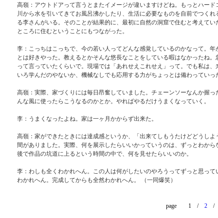
高嶺：アウトドアって言うとまたイメージが違いますけどね。もっとハード
川から水を引いてきてお風呂沸かしたり、生活に必要なものを自前でつくれ
る李さんがいる。そのことが結果的に、最初に自然の洞窟で住むと考えてい
ところに住むということにもつながった。
李：こっちはこっちで、今の若い人ってどんな感覚しているのかなって。年
とは好きやった。教えるとかそんな悠長なことをしている暇はなかったね。
って言っていたくらいで。現場では「あれせえこれせえ」って。でも私は、
いろ学んだのやないか、機械なしでも応用する力がちょっとは備わっていっ
高嶺：実際、家づくりには毎日昂奮していました。チェーンソーなんか握っ
んな風に使ったらこうなるのかとか。やればやるだけうまくなっていく。
李：うまくなったよね。家は一ヶ月かからず出来た。
高嶺：家ができたときには達成感というか、「出来てしもうたけどどうしよ
間がありました。実際、何を展示したらいいかっていうのは、ずっとわから
後で作品の坑道に上るという時間の中で、何を見せたらいいのか。
李：わしも全くわかれへん。この人は何がしたいのやろうってずっと思って
わかれへん。完成してからも全然わかれへん。 （一同爆笑）
page 1 /
2