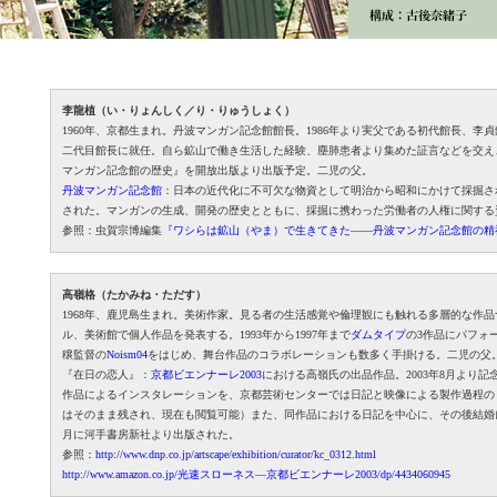
李龍植（い・りょんしく／り・りゅうしょく）
1960年、京都生まれ。丹波マンガン記念館館長。1986年より実父である初代館長、李
二代目館長に就任。自ら鉱山で働き生活した経験、塵肺患者より集めた証言などを交え
マンガン記念館の歴史』を開放出版より出版予定。二児の父。
丹波マンガン記念館
：日本の近代化に不可欠な物資として明治から昭和にかけて採掘され
された。マンガンの生成、開発の歴史とともに、採掘に携わった労働者の人権に関する
参照：虫賀宗博編集
『ワシらは鉱山（やま）で生きてきた——丹波マンガン記念館の精
高嶺格（たかみね・ただす）
1968年、鹿児島生まれ。美術作家。見る者の生活感覚や倫理観にも触れる多層的な作
ル、美術館で個人作品を発表する。1993年から1997年まで
ダムタイプ
の3作品にパフォ
穣監督の
Noism04
をはじめ、舞台作品のコラボレーションも数多く手掛ける。二児の父
『在日の恋人』：
京都ビエンナーレ2003
における高嶺氏の出品作品。2003年8月より
作品によるインスタレーションを、京都芸術センターでは日記と映像による製作過程の
はそのまま残され、現在も閲覧可能）また、同作品における日記を中心に、その後結婚
月に河手書房新社より出版された。
参照：
http://www.dnp.co.jp/artscape/exhibition/curator/kc_0312.html
http://www.amazon.co.jp/光速スローネス—京都ビエンナーレ2003/dp/4434060945