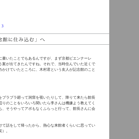
/
3
に書いたことでもあるんですが、まず京都ビエンナーレ
いう案が出てきたんですね。それで、当時住んでいた近くで
めかけていたところに、木村君という友人が記念館のこと
をブラブラ廻って洞窟を覗いたりして、降りて来たら館長
辺りのことをいろいろ聞いたら李さんは機嫌よう教えてく
も、そうやってアポもなくふらっと行って、館長さんに会
けて話をして帰ったから、熱心な来館者くらいに思ってい
笑）。