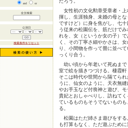
だろう。
and
or
女性初の文化勲章受章者・上
全文検索
揮し、生涯独身、未婚の母とな
ですけど）に身を焦がし、七十
公演日
う従来の松園伝を、筋だけでみ
れを、女（というか女の子）で
く、その丁寧さ細やかさは、女
検索条件をリセット
り、小間物を作って畳に並べて
っくり合う。
幼い頃から年老いて死ぬまで
室で絵を描きつづける。棲霞軒
そこは時代や世間から隔てられ
うに、仙女のように、天衣無縫
やお手玉など付喪神と遊び、モ
貴妃とおしゃべりし、訪ねてく
ているものもそうでないものも
る。
松園はただ姉さま遊びをする
も打算もなく、ただ遊ぶために