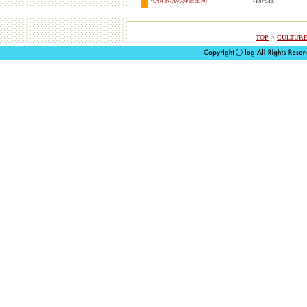
心情表現の舞台空間
… 西尾雅
TOP
>
CULTURE