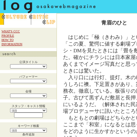
青眉のひと
WHAT'S CCC
PROFILE
はじめに「極（きわみ）」と
HOW TO
「この夏、驚愕に値する劇場プ
INFORMATION
シ・DMを見たときには「畳を
た。確かにチラシには日本家屋
公演タイトル
あくまでイメージ写真だと思っ
ときには驚いた。
入り口には行灯、提灯。木の
パフォーマー
うしろに襖。下足置きがあり、
務衣。徹底している。板張りの
会場
子。古びて黒ずんだ敷居と長押
にいるようだ。（解体された民
スタッフ・キャスト情報
場プロデューサに訊いたところ
もともとの劇場はどちらかと
ここまで「和室」になるとは思
キーワード検索
をどのように生かすかというの
条件追加