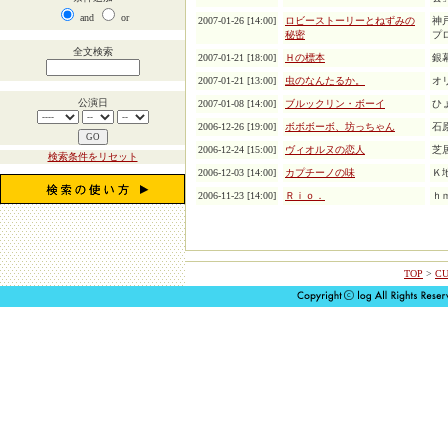
and
or
2007-01-26 [14:00]
ロビーストーリーとねずみの
神
秘密
プ
全文検索
2007-01-21 [18:00]
Ｈの標本
銀
2007-01-21 [13:00]
虫のなんたるか。
オ
公演日
2007-01-08 [14:00]
ブルックリン・ボーイ
ひ
2006-12-26 [19:00]
ボボボーボ、坊っちゃん
石
2006-12-24 [15:00]
ヴィオルヌの恋人
芝
検索条件をリセット
2006-12-03 [14:00]
カプチーノの味
Ｋ
2006-11-23 [14:00]
Ｒｉｏ．
ｈ
TOP
>
CU