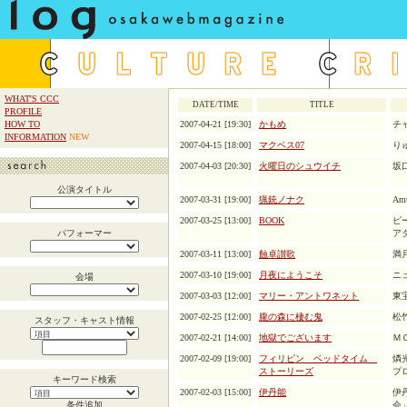
WHAT'S CCC
DATE/TIME
TITLE
PROFILE
HOW TO
2007-04-21 [19:30]
かもめ
チ
INFORMATION
NEW
2007-04-15 [18:00]
マクベス07
り
2007-04-03 [20:30]
火曜日のシュウイチ
坂
公演タイトル
2007-03-31 [19:00]
猟銃ノナク
Amu
2007-03-25 [13:00]
BOOK
ピ
パフォーマー
ア
2007-03-11 [13:00]
蝕卓讃歌
満
2007-03-10 [19:00]
月夜にようこそ
ニ
会場
2007-03-03 [12:00]
マリー・アントワネット
東
2007-02-25 [12:00]
朧の森に棲む鬼
松
スタッフ・キャスト情報
2007-02-21 [14:00]
地獄でございます
Ｍ
2007-02-09 [19:00]
フィリピン ベッドタイム
燐
ストーリーズ
プ
キーワード検索
2007-02-03 [15:00]
伊丹能
伊
条件追加
会